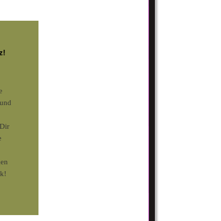
z! 
e 
 und 
Dir 
 
gen 
ck!
 