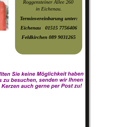
Roggensteiner Allee 260    
in Eichenau.
Terminvereinbarung unter:
Eichenau   01515 7756406 
Feldkirchen 089 9031265