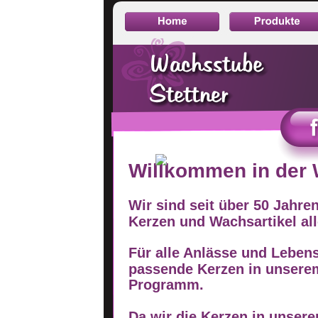
Willkommen in der Wac
Willkommen in der
Wir sind seit über 40 Jahren spez
Kerzen und Wachsartikel aller Ar
Wir sind seit über 50 Jahren
Für alle Anlässe und Lebenslag
Kerzen und Wachsartikel alle
passende Kerzen in unserem u
Programm.
Für alle Anlässe und Leben
passende Kerzen in unsere
Da wir die Kerzen in unserer Wer
gestalten, können wir fast jeden
Programm.
Alles ist möglich.
Bei uns stimmen Preis, Qualität
Da wir die Kerzen in unsere