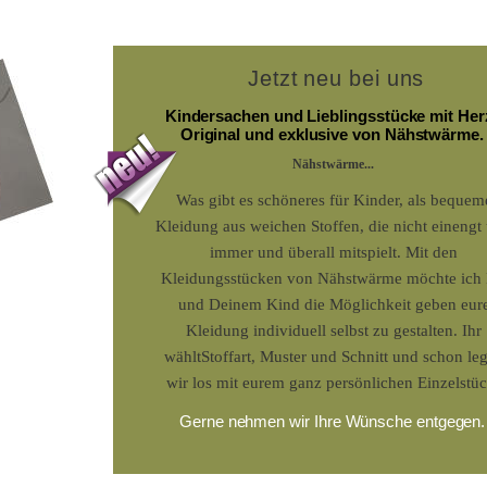
Jetzt neu bei uns 
Kindersachen und Lieblingsstücke mit Her
Original und exklusive von Nähstwärme.
Nähstwärme...
Was gibt es schöneres für Kinder, als bequem
Kleidung aus weichen Stoffen, die nicht einengt
immer und überall mitspielt. Mit den 
Kleidungsstücken von Nähstwärme möchte ich 
und Deinem Kind die Möglichkeit geben eure
Kleidung individuell selbst zu gestalten. Ihr 
wähltStoffart, Muster und Schnitt und schon le
wir los mit eurem ganz persönlichen Einzelstü
Gerne nehmen wir Ihre Wünsche entgegen.