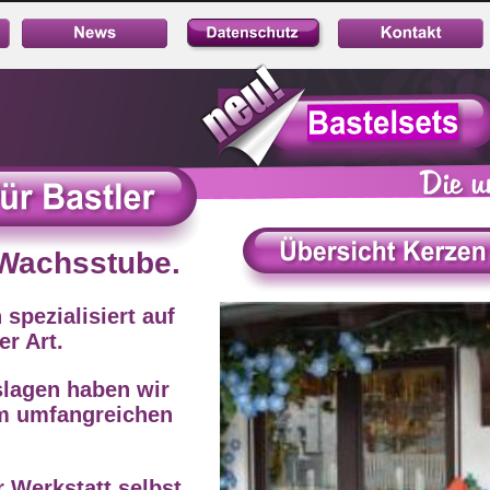
hsstube.
 Wachsstube.
ialisiert auf 
t. 
 spezialisiert auf 
en haben wir 
r Art. 
mfangreichen 
slagen haben wir 
m umfangreichen 
kstatt selbst 
 Wunsch erfüllen. 
 und Service!
r Werkstatt selbst 