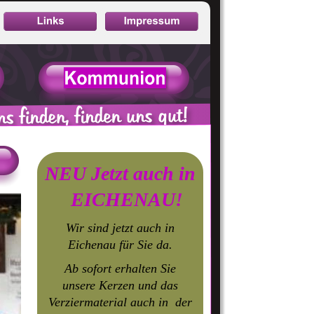
NEU Jetzt auch in 
EICHENAU!
Wir sind jetzt auch in 
Eichenau für Sie da.
Ab sofort erhalten Sie 
unsere Kerzen und das 
Verziermaterial auch in  der 